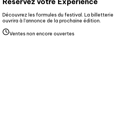
Réservez votre
Expérience
Découvrez les formules du festival. La billetterie
ouvrira à l'annonce de la prochaine édition.
Ventes non encore ouvertes
Tarif à venir
Accès 1 Soirée standard
Placement zone B
Cocktail de bienvenue