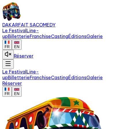
DAKAR
FAIT SA
COMEDY
Le Festival
Line-
up
Billetterie
Franchise
Casting
Éditions
Galerie
FR
EN
Réserver
Le Festival
Line-
up
Billetterie
Franchise
Casting
Éditions
Galerie
Réserver
FR
EN