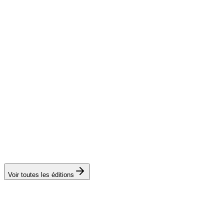
2022
Le Grand Retour
14 artistes
Édition 2
2019
L'Ancrage Local
14 artistes
Édition 1
2018
La Genèse
Voir toutes les éditions
15 artistes